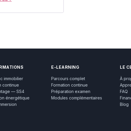
ORMATIONS
E-LEARNING
LE C
c immobilier
Parcours complet
À pr
n continue
Formation continue
Appr
ntage — SS4
Préparation examen
FAQ
on énergétique
Modules complémentaires
Fina
immersion
Blog