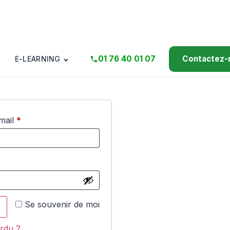
01 76 40 01 07
Contactez-
E-LEARNING
-mail
*
Se souvenir de moi
rdu ?