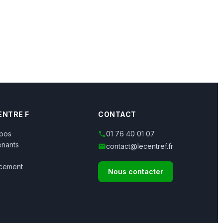
ENTRE F
CONTACT
opos
01 76 40 01 07
enants
contact@lecentref.fr
ncement
Nous contacter