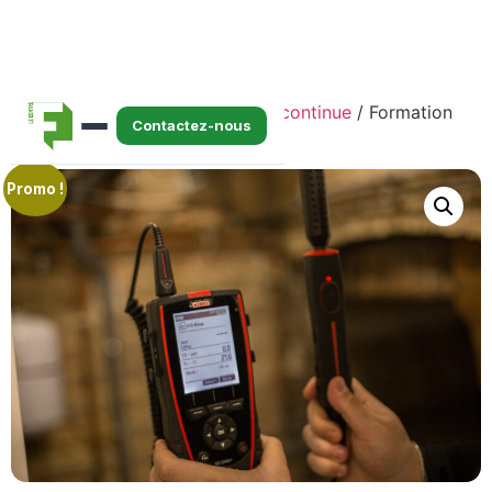
Accueil
/
E-learning
/
Formation continue
/ Formation
Contactez-nous
continue — Gaz
Promo !