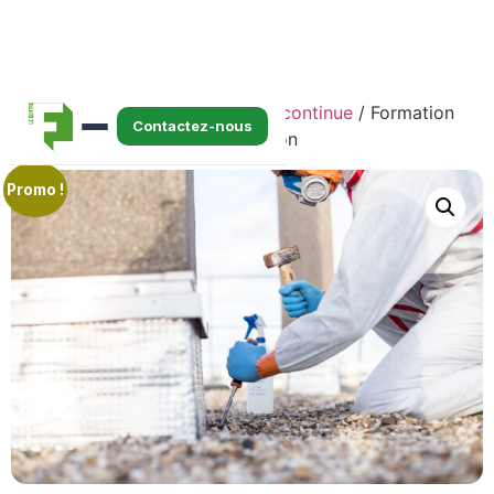
Accueil
/
E-learning
/
Formation continue
/ Formation
Contactez-nous
continue — Amiante Sans Mention
Promo !